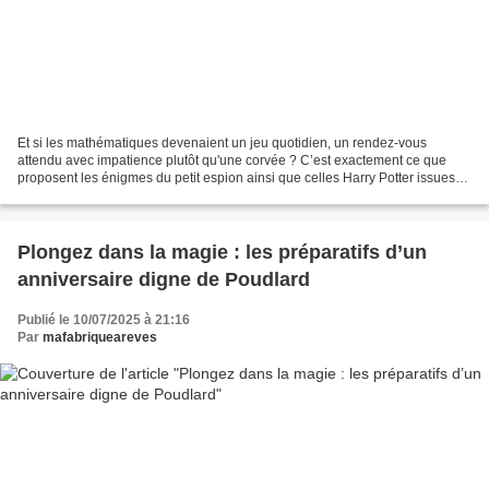
Et si les mathématiques devenaient un jeu quotidien, un rendez-vous
attendu avec impatience plutôt qu'une corvée ? C’est exactement ce que
proposent les énigmes du petit espion ainsi que celles Harry Potter issues
de l'univers du petit Sorcier à lunettes...
Plongez dans la magie : les préparatifs d’un
anniversaire digne de Poudlard
Publié le 10/07/2025 à 21:16
Par
mafabriqueareves