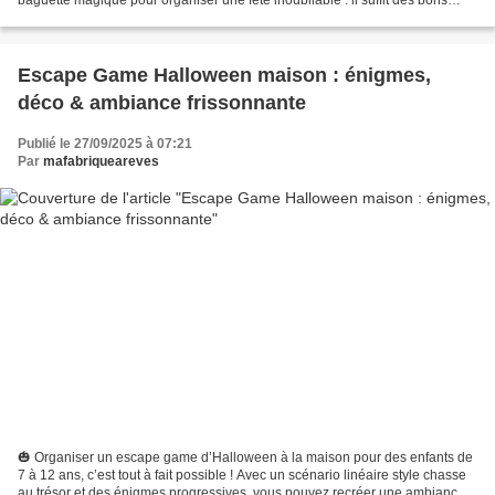
baguette magique pour organiser une fête inoubliable : il suffit des bons
fichiers ! Dans cet article, je...
Escape Game Halloween maison : énigmes,
déco & ambiance frissonnante
Publié le 27/09/2025 à 07:21
Par
mafabriqueareves
🎃 Organiser un escape game d’Halloween à la maison pour des enfants de
7 à 12 ans, c’est tout à fait possible ! Avec un scénario linéaire style chasse
au trésor et des énigmes progressives, vous pouvez recréer une ambiance