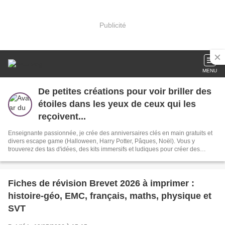
Publicité
MENU
De petites créations pour voir briller des
étoiles dans les yeux de ceux qui les
reçoivent...
Enseignante passionnée, je crée des anniversaires clés en main gratuits et
divers escape game (Halloween, Harry Potter, Pâques, Noël). Vous y
trouverez des tas d'idées, des kits immersifs et ludiques pour créer des
souvenirs magiques. Des problèmes de santé me tiennent éloignée de mes
élèves et du cœur de mon métier, mais, grâce au blog, je peux continuer à
transmettre et à partager ma passion.
Fiches de révision Brevet 2026 à imprimer :
histoire-géo, EMC, français, maths, physique et
SVT