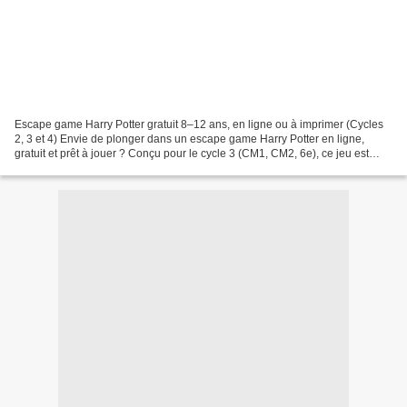
Escape game Harry Potter gratuit 8–12 ans, en ligne ou à imprimer (Cycles
2, 3 et 4) Envie de plonger dans un escape game Harry Potter en ligne,
gratuit et prêt à jouer ? Conçu pour le cycle 3 (CM1, CM2, 6e), ce jeu est
idéal à vivre en classe, à la maison,...