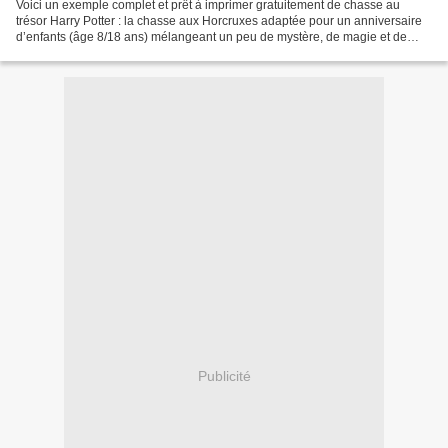
Voici un exemple complet et prêt à imprimer gratuitement de chasse au
trésor Harry Potter : la chasse aux Horcruxes adaptée pour un anniversaire
d’enfants (âge 8/18 ans) mélangeant un peu de mystère, de magie et de
logique et accessible à tous les petits...
Publicité