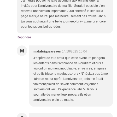
J'aimerais pouvoir le faire découvrir aux enfants que j'ai
invités pour l'anniversaire de ma fille. Serait-il possible d'en
recevoir une version imprimable? J'ai cherché le lien su la
page mais je ne l'ai pas malheureusement pas trouvé. <br />
En vous souhaitant une belle journée,<br /> Et merci encore
pour toutes ces belles idées,
Répondre
M
mafabriqueareves
14/10/2025 15:04
J’espère de tout cœur que cette aventure plongera
les enfants dans l’ambiance de Poudlard et qu’ils
vivront un moment inoubliable, entre rires, énigmes
et petits frissons magiques.<br /> N’hésitez pas à me
faire un retour après l’anniversaire, cela me ferait
vraiment plaisir de savoir comment les jeunes
sorciers ont vécu l’expérience !<br /> Je vous
souhaite de merveilleux préparatifs et un
anniversaire plein de magie.