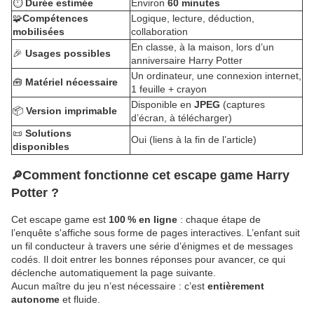
⏱️
Durée estimée
Environ
60 minutes
🧩
Compétences
Logique, lecture, déduction,
mobilisées
collaboration
En classe, à la maison, lors d’un
🎉
Usages possibles
anniversaire Harry Potter
Un ordinateur, une connexion internet,
🧰
Matériel nécessaire
1 feuille + crayon
Disponible en
JPEG
(captures
📦
Version imprimable
d’écran, à télécharger)
📜
Solutions
Oui (liens à la fin de l’article)
disponibles
Comment fonctionne cet escape game Harry
🔎
Potter ?
Cet escape game est
100 % en ligne
: chaque étape de
l’enquête s'affiche sous forme de pages interactives. L’enfant suit
un fil conducteur à travers une série d’énigmes et de messages
codés. Il doit entrer les bonnes réponses pour avancer, ce qui
déclenche automatiquement la page suivante.
Aucun maître du jeu n’est nécessaire : c’est
entièrement
autonome
et fluide.