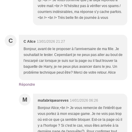
votre mail.<br /> N’hésitez pas à vérifier vos spams /
courriers indésirables, ma réponse s’y cache parfois.
<br /> <br /> Très belle fin de journée à vous
C
C Alice
13/01/2026 21:27
Bonjour, avant de le proposer à l'anniversaire de ma fille. Je
souhaitait le tester. Cependant je ne peux pas aller au bout de
l'escarpé car lorsque je suis sur la page ou il faut trouver la
baguette de Harry, je ne peux plus avancer dans le jeu. Un
problème technique peut être? Merci de votre retour. Alice
Répondre
M
mafabriqueareves
14/01/2026 06:26
Bonjour Alice,<br /> Je vous remercie de l'intérêt que
vous portez à mon escape game. Je ne vois pas trop
où est-ce que ça semble bloquer. Est-ce la page où il
y a l'horloge ? Si c'est le cas, vous êtes arrivée à la
dernière page de l'enquête😉. Pour confirmer tout