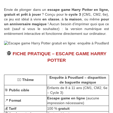
Envie de plonger dans un
escape game Harry Potter en ligne,
gratuit et prêt à jouer
? Conçu pour le
cycle 3
(CM1, CM2, 6e),
ce jeu est idéal à vivre
en classe
, à
la maison
, ou même
pour
un anniversaire magique
! Aucun besoin d’imprimer quoi que ce
soit (sauf si vous le souhaitez) : la version numérique est
entièrement interactive et fonctionne directement sur ordinateur.
🕵
FICHE PRATIQUE – ESCAPE GAME HARRY
POTTER
Enquête à Poudlard – disparition
🧙‍♂️
Thème
de baguette magique
Enfants de 8 à 11 ans (CM1, CM2, 6e
🎯
Public cible
– Cycle 3)
Escape game en ligne
(aucune
📍
Format
impression nécessaire)
💰
Tarif
100 %
gratuit