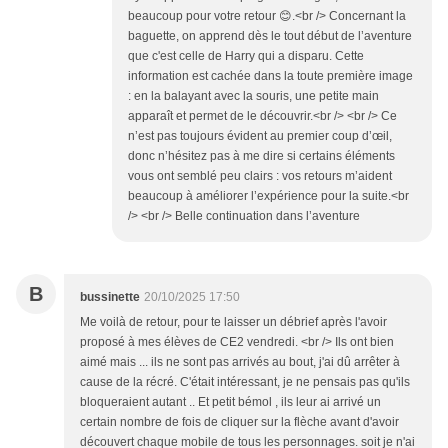
beaucoup pour votre retour 😊.<br /> Concernant la
baguette, on apprend dès le tout début de l’aventure
que c'est celle de Harry qui a disparu. Cette
information est cachée dans la toute première image
: en la balayant avec la souris, une petite main
apparaît et permet de le découvrir.<br /> <br /> Ce
n’est pas toujours évident au premier coup d’œil,
donc n’hésitez pas à me dire si certains éléments
vous ont semblé peu clairs : vos retours m’aident
beaucoup à améliorer l’expérience pour la suite.<br
/> <br /> Belle continuation dans l’aventure
B
bussinette
20/10/2025 17:50
Me voilà de retour, pour te laisser un débrief après l'avoir
proposé à mes élèves de CE2 vendredi. <br /> Ils ont bien
aimé mais ... ils ne sont pas arrivés au bout, j'ai dû arrêter à
cause de la récré. C'était intéressant, je ne pensais pas qu'ils
bloqueraient autant .. Et petit bémol , ils leur ai arrivé un
certain nombre de fois de cliquer sur la flèche avant d'avoir
découvert chaque mobile de tous les personnages. soit je n'ai