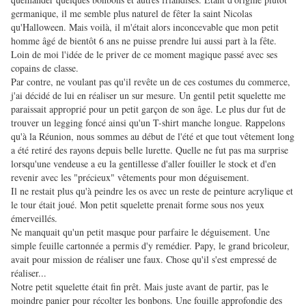
germanique, il me semble plus naturel de fêter la saint Nicolas
qu'Halloween. Mais voilà, il m'était alors inconcevable que mon petit
homme âgé de bientôt 6 ans ne puisse prendre lui aussi part à la fête.
Loin de moi l'idée de le priver de ce moment magique passé avec ses
copains de classe.
Par contre, ne voulant pas qu'il revête un de ces costumes du commerce,
j'ai décidé de lui en réaliser un sur mesure. Un gentil petit squelette me
paraissait approprié pour un petit garçon de son âge. Le plus dur fut de
trouver un legging foncé ainsi qu'un T-shirt manche longue. Rappelons
qu'à la Réunion, nous sommes au début de l'été et que tout vêtement long
a été retiré des rayons depuis belle lurette. Quelle ne fut pas ma surprise
lorsqu'une vendeuse a eu la gentillesse d'aller fouiller le stock et d'en
revenir avec les "précieux" vêtements pour mon déguisement.
Il ne restait plus qu'à peindre les os avec un reste de peinture acrylique et
le tour était joué. Mon petit squelette prenait forme sous nos yeux
émerveillés.
Ne manquait qu'un petit masque pour parfaire le déguisement. Une
simple feuille cartonnée a permis d'y remédier. Papy, le grand bricoleur,
avait pour mission de réaliser une faux. Chose qu'il s'est empressé de
réaliser...
Notre petit squelette était fin prêt. Mais juste avant de partir, pas le
moindre panier pour récolter les bonbons. Une fouille approfondie des