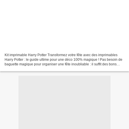
Kit imprimable Harry Potter Transformez votre fête avec des imprimables
Harry Potter : le guide ultime pour une déco 100% magique ! Pas besoin de
baguette magique pour organiser une fête inoubliable : il suffit des bons
fichiers ! Dans cet article, je...